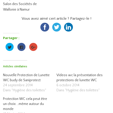
Salon des Sociétés de
Wallonie à Namur
Vous avez aimé cert article ? Partagez-le !
Partager :
Cliquez
Cliquez
Cliquez
pour
pour
pour
partager
partager
partager
sur
sur
sur
Twitter(ouvre
Facebook(ouvre
Google+
dans
dans
(ouvre
une
une
dans
Articles similaires
nouvelle
nouvelle
une
fenêtre)
fenêtre)
nouvelle
fenêtre)
Nouvelle Protection de Lunette
Videos wc la présentation des
WC budy de Saniprotect
protections de lunette WC
24 septembre 2014
6 octobre 2014
Dans "Hygiène des toilettes"
Dans "Hygiène des toilettes"
Protection WC cela peut être
un choix ...même autour du
monde