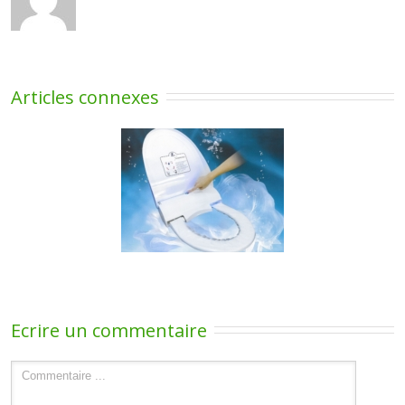
Articles connexes
sur la protection de
lunette WC avec
Prévention Covid »
Ecrire un commentaire