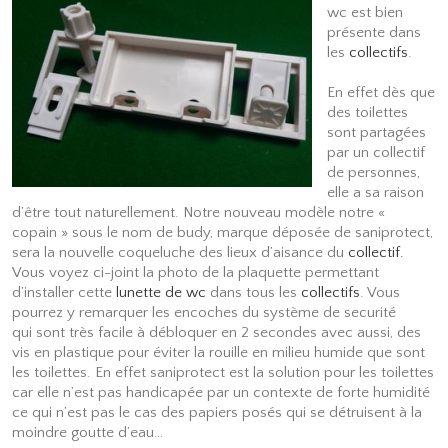
wc est bien
présente dans
les
collectifs
.
En effet dès que
des toilettes
sont partagées
par un collectif
de personnes,
elle a sa raison
d’être tout naturellement. Notre nouveau modèle notre «
copain » sous le nom de budy, marque déposée de saniprotect,
sera la nouvelle coqueluche des lieux d’aisance du
collectif.
Vous voyez ci-joint la photo de la plaquette permettant
d’installer cette
lunette de wc
dans tous les
collectifs
. Vous
pourrez y remarquer les encoches du système de securité
qui sont très facile à débloquer en 2 secondes avec aussi, des
vis en plastique pour éviter la rouille en milieu humide que sont
les toilettes. En effet saniprotect est la solution pour les toilettes
car elle n’est pas handicapée par un contexte de forte humidité
ce qui n’est pas le cas des papiers posés qui se détruisent à la
moindre goutte d’eau…