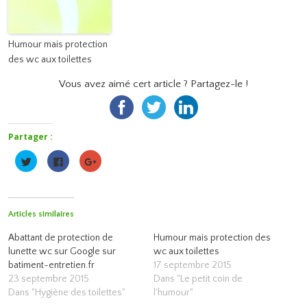
Humour mais protection
des wc aux toilettes
Vous avez aimé cert article ? Partagez-le !
Partager :
Cliquez
Cliquez
Cliquez
pour
pour
pour
partager
partager
partager
sur
sur
sur
Twitter(ouvre
Facebook(ouvre
Google+
dans
dans
(ouvre
une
une
dans
Articles similaires
nouvelle
nouvelle
une
fenêtre)
fenêtre)
nouvelle
fenêtre)
Abattant de protection de
Humour mais protection des
lunette wc sur Google sur
wc aux toilettes
batiment-entretien.fr
17 septembre 2015
23 septembre 2015
Dans "Le petit coin de
Dans "Hygiène des toilettes"
l'humour"