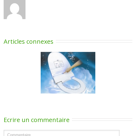
Articles connexes
sur la protection de
lunette WC avec
Prévention Covid »
Ecrire un commentaire