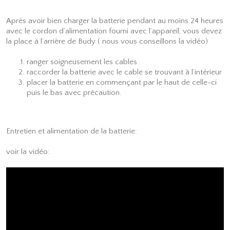
Après avoir bien charger la batterie pendant au moins 24 heures
avec le cordon d’alimentation fourni avec l’appareil, vous devez
la place à l’arrière de Budy ( nous vous conseillons la vidéo)
ranger soigneusement les cables
raccorder la batterie avec le cable se trouvant à l’intérieur
placer la batterie en commençant par le haut de celle-ci
puis le bas avec précaution.
Entretien et alimentation de la batterie:
voir la vidéo: