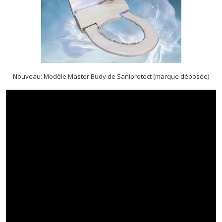
Nouveau: Modèle Master Budy de Saniprotect (marque déposée)