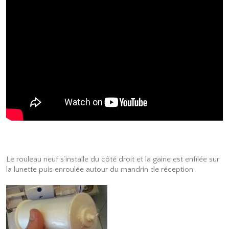
Le rouleau neuf s’installe du côté droit et la gaine est enfilée sur
la lunette puis enroulée autour du mandrin de réception