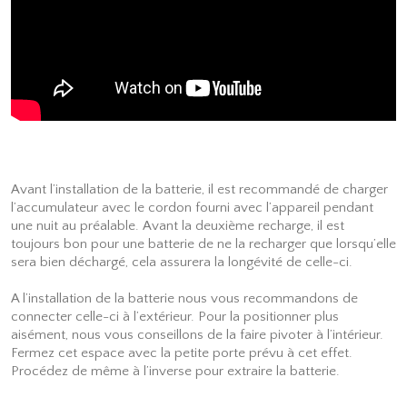
Avant l’installation de la batterie, il est recommandé de charger
l’accumulateur avec le cordon fourni avec l’appareil pendant
une nuit au préalable. Avant la deuxième recharge, il est
toujours bon pour une batterie de ne la recharger que lorsqu’elle
sera bien déchargé, cela assurera la longévité de celle-ci.
A l’installation de la batterie nous vous recommandons de
connecter celle-ci à l’extérieur. Pour la positionner plus
aisément, nous vous conseillons de la faire pivoter à l’intérieur.
Fermez cet espace avec la petite porte prévu à cet effet.
Procédez de même à l’inverse pour extraire la batterie.