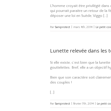
L’homme croyait être privilégié dans c
qui pourrait paraitre un retour de la 
déposer une loi en Suède, Viggo […]
Par
Saniprotect
|
mars 4th, 2014
|
Le petit co
Lunette relevée dans les 
Si elle existe, c’est bien que la lunet
gouttelettes. Bref, elle a un objectif 
Bien que son caractère soit clairement 
des couples !
[…]
Par
Saniprotect
|
février 7th, 2014
|
Le petit c