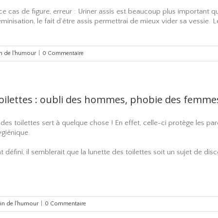
e cas de figure, erreur : Uriner assis est beaucoup plus important qu
féminisation, le fait d’être assis permettrai de mieux vider sa vessie.
in de l'humour
|
0 Commentaire
toilettes : oubli des hommes, phobie des femmes
te des toilettes sert à quelque chose ! En effet, celle-ci protège les 
hygiénique.
défini, il semblerait que la lunette des toilettes soit un sujet de dis
oin de l'humour
|
0 Commentaire