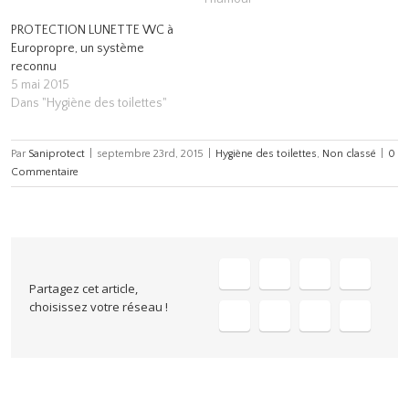
PROTECTION LUNETTE WC à
Europropre, un système
reconnu
5 mai 2015
Dans "Hygiène des toilettes"
Par
Saniprotect
|
septembre 23rd, 2015
|
Hygiène des toilettes
,
Non classé
|
0
Commentaire
Partagez cet article,
choisissez votre réseau !