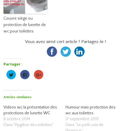
Couvre siège ou
protection de lunette de
wc pour toilettes
Vous avez aimé cert article ? Partagez-le !
Partager :
Cliquez
Cliquez
Cliquez
pour
pour
pour
partager
partager
partager
sur
sur
sur
Twitter(ouvre
Facebook(ouvre
Google+
dans
dans
(ouvre
une
une
dans
Articles similaires
nouvelle
nouvelle
une
fenêtre)
fenêtre)
nouvelle
fenêtre)
Videos wc la présentation des
Humour mais protection des
protections de lunette WC
wc aux toilettes
6 octobre 2014
17 septembre 2015
Dans "Hygiène des toilettes"
Dans "Le petit coin de
l'humour"