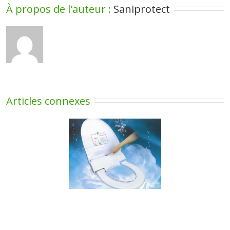
À propos de l'auteur : 
Saniprotect
Articles connexes
sur la protection de
lunette WC avec
Prévention Covid »